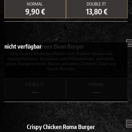
NORMAL
DOUBLE IT!
9,90 €
13,80 €
nicht verfügbar
Green Bean Burger
160g frisches Rinderhackfleisch vom Freiland Weidenrind,
frischgebackenes Sesambun vom Meisterbäcker, gebratene
grüne Stangenbohnen, Bacon, gebratene Zwiebeln, Salat und
Sauce Bernaise
DOUBLE IT!
NORMAL
---
---
Crispy Chicken Roma Burger