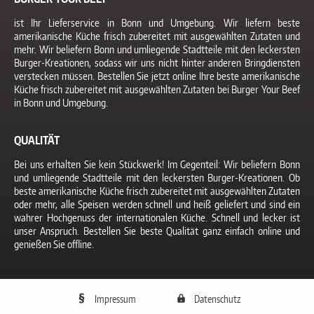
Bornheim Walberberg,
Bornheim Waldorf, Kardorf,
ist Ihr Lieferservice in Bonn und Umgebung. Wir liefern beste
Köln Lind, Lüftelberg,
amerikanische Küche frisch zubereitet mit ausgewählten Zutaten und
Merten, Merten er Heide,
mehr. Wir beliefern Bonn und umliegende Stadtteile mit den leckersten
Rambrücken Altenrath,
Burger-Kreationen, sodass wir uns nicht hinter anderen Bringdiensten
Sechtem, Siegburg,
verstecken müssen. Bestellen Sie jetzt online Ihre beste amerikanische
Siegburg Brückberg,
Küche frisch zubereitet mit ausgewählten Zutaten bei Burger Your Beef
Siegburg Deichhaus,
in Bonn und Umgebung.
Siegburg Dreesch, Siegburg
Stallberg, Siegburg
Wolsdorf, Siegburg Zange,
QUALITÄT
Troisdorf Altenrath,
Troisdorf Mitte, Troisdorf
Bei uns erhalten Sie kein Stückwerk! Im Gegenteil: Wir beliefern Bonn
Rotter See, Walberberg
und umliegende Stadtteile mit den leckersten Burger-Kreationen. Ob
ab 44,00 EUR:
6,00 EUR
Bornheim Rösberg
beste amerikanische Küche frisch zubereitet mit ausgewählten Zutaten
ab 50,00 EUR:
6,00 EUR
Altendorf, Ersdorf,
Königswinter
oder mehr, alle Speisen werden schnell und heiß geliefert und sind ein
Niederdollendorf,
wahrer Hochgenuss der internationalen Küche. Schnell und lecker ist
Königswinter
unser Anspruch. Bestellen Sie beste Qualität ganz einfach online und
Oberdollendorf,
genießen Sie offline.
Königswinter Oberkassel,
Königswinter
Römlinghoven,
Meckenheim Altendorf,
Impressum
Datenschutz
Meckenheim Ersdorf,